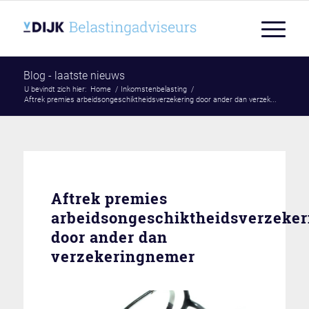
Blog - laatste nieuws
U bevindt zich hier:
Home
/
Inkomstenbelasting
/
Aftrek premies arbeidsongeschiktheidsverzekering door ander dan verzek...
Aftrek premies
arbeidsongeschiktheidsverzeker
door ander dan
verzekeringnemer