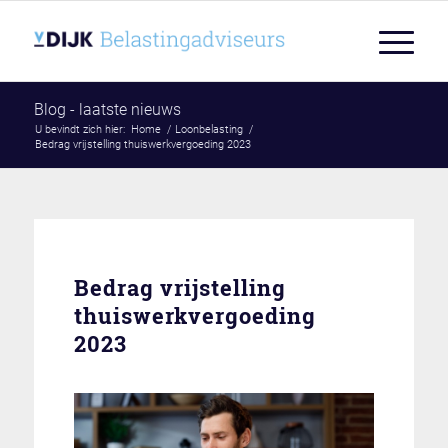
Blog - laatste nieuws
U bevindt zich hier:
Home
/
Loonbelasting
/
Bedrag vrijstelling thuiswerkvergoeding 2023
Bedrag vrijstelling
thuiswerkvergoeding
2023