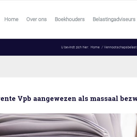
Home
Over ons
Boekhouders
Belastingadviseurs
U bevindt zich hier:
Home
/
Vennootschapsbelast
rente Vpb aangewezen als massaal bez