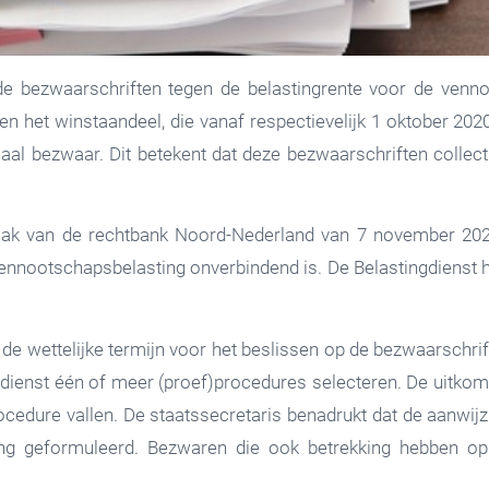
de bezwaarschriften tegen de belastingrente voor de venno
en het winstaandeel, die vanaf respectievelijk 1 oktober 2020,
saal bezwaar. Dit betekent dat deze bezwaarschriften collec
spraak van de rechtbank Noord-Nederland van 7 november 20
nnootschapsbelasting onverbindend is. De Belastingdienst h
e wettelijke termijn voor het beslissen op de bezwaarschr
ngdienst één of meer (proef)procedures selecteren. De uitkom
dure vallen. De staatssecretaris benadrukt dat de aanwijzi
ing geformuleerd. Bezwaren die ook betrekking hebben op