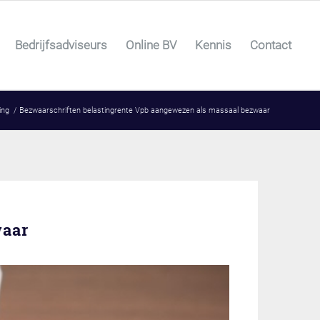
Bedrijfsadviseurs
Online BV
Kennis
Contact
ing
/
Bezwaarschriften belastingrente Vpb aangewezen als massaal bezwaar
waar