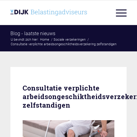
Blog - laatste nieuws
U bevindt zich hier:
Home
/
Sociale verzekeringen
/
Consultatie verplichte arbeidsongeschiktheidsverzekering zelfstandigen
Consultatie verplichte
arbeidsongeschiktheidsverzeker
zelfstandigen