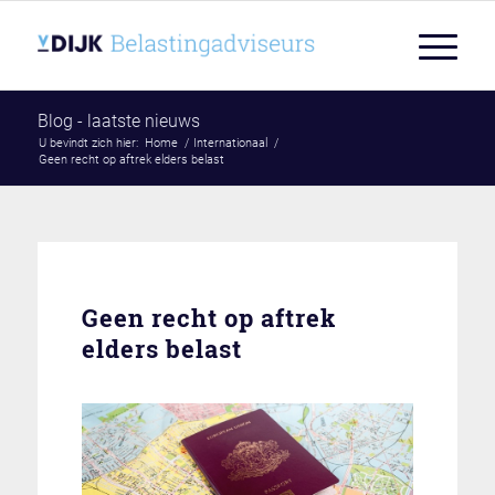
Blog - laatste nieuws
U bevindt zich hier:
Home
/
Internationaal
/
Geen recht op aftrek elders belast
Geen recht op aftrek
elders belast