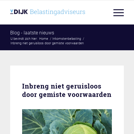
Blog - laatste nieuws
U bevindt zich hier:
Home
/
Inkomstenbelasting
/
Inbreng niet geruisloos door gemiste voorwaarden
Inbreng niet geruisloos
door gemiste voorwaarden