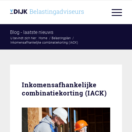
Blog - laatste nieuws
U bevindt zich hier:
Home
/
Belastingplan
/
Inkomensafhankelijke combinatiekorting (IACK)
Inkomensafhankelijke
combinatiekorting (IACK)