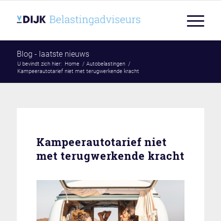
Blog - laatste nieuws
U bevindt zich hier:
Home
/
Autobelastingen
/
Kampeerautotarief niet met terugwerkende kracht
Kampeerautotarief niet
met terugwerkende kracht