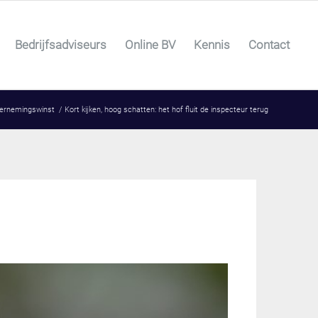
Bedrijfsadviseurs
Online BV
Kennis
Contact
ernemingswinst
/
Kort kijken, hoog schatten: het hof fluit de inspecteur terug