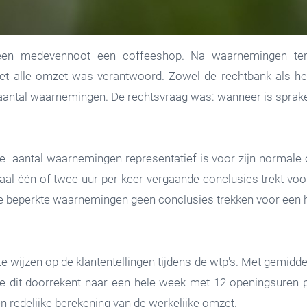
een medevennoot een coffeeshop. Na waarnemingen ter p
t alle omzet was verantwoord. Zowel de rechtbank als het
 aantal waarnemingen. De rechtsvraag was: wanneer is sprake 
nge aantal waarnemingen representatief is voor zijn normale o
maal één of twee uur per keer vergaande conclusies trekt voor
lke beperkte waarnemingen geen conclusies trekken voor een h
te wijzen op de klantentellingen tijdens de wtp's. Met gemidd
je dit doorrekent naar een hele week met 12 openingsuren 
en redelijke berekening van de werkelijke omzet.