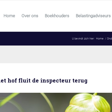
Home
Over ons
Boekhouders
Belastingadviseurs
U bevindt zich hier:
Home
/
Ond
et hof fluit de inspecteur terug