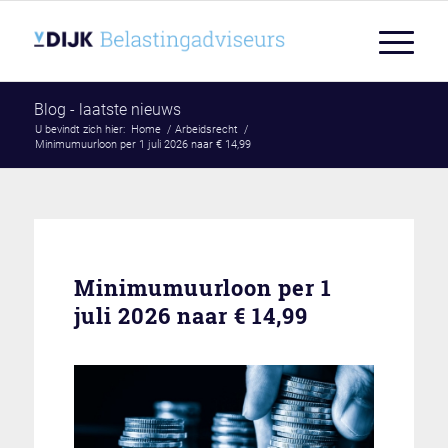
Blog - laatste nieuws
U bevindt zich hier:
Home
/
Arbeidsrecht
/
Minimumuurloon per 1 juli 2026 naar € 14,99
Minimumuurloon per 1
juli 2026 naar € 14,99