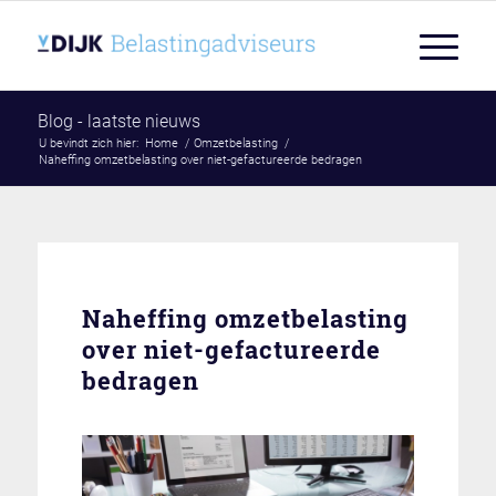
Blog - laatste nieuws
U bevindt zich hier:
Home
/
Omzetbelasting
/
Naheffing omzetbelasting over niet-gefactureerde bedragen
Naheffing omzetbelasting
over niet-gefactureerde
bedragen