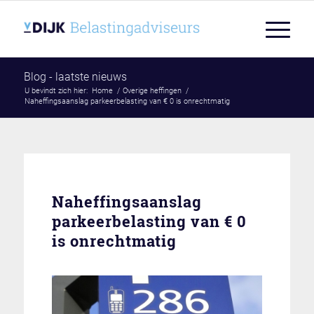
Blog - laatste nieuws
U bevindt zich hier:
Home
/
Overige heffingen
/
Naheffingsaanslag parkeerbelasting van € 0 is onrechtmatig
Naheffingsaanslag
parkeerbelasting van € 0
is onrechtmatig