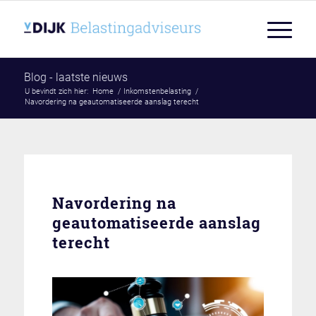
Blog - laatste nieuws
U bevindt zich hier:
Home
/
Inkomstenbelasting
/
Navordering na geautomatiseerde aanslag terecht
Navordering na
geautomatiseerde aanslag
terecht