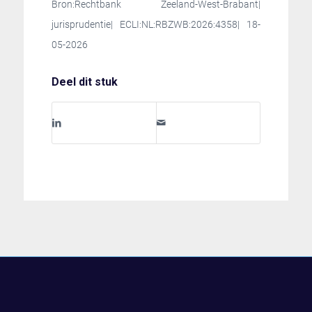
Bron:Rechtbank Zeeland-West-Brabant|
jurisprudentie| ECLI:NL:RBZWB:2026:4358| 18-
05-2026
Deel dit stuk