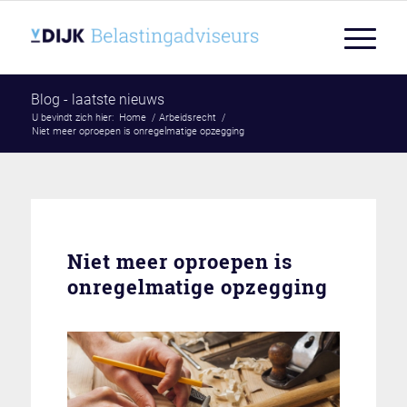
Blog - laatste nieuws
U bevindt zich hier:
Home
/
Arbeidsrecht
/
Niet meer oproepen is onregelmatige opzegging
Niet meer oproepen is
onregelmatige opzegging