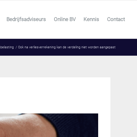
Bedrijfsadviseurs
Online BV
Kennis
Contact
belasting
/
Ook na verliesverrekening kan de verdeling niet worden aangepast