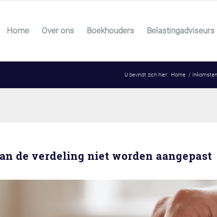
Home
Over ons
Boekhouders
Belastingadviseurs
U bevindt zich hier:
Home
/
Inkomsten
an de verdeling niet worden aangepast