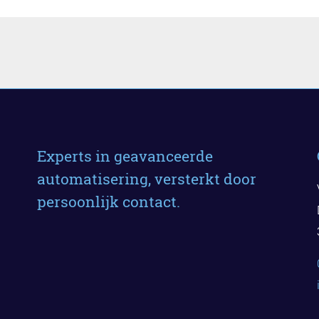
Experts in geavanceerde
automatisering, versterkt door
persoonlijk contact.