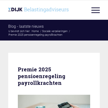
Blog - laatste nieuws
U bevindt zich hier:
Home
/
Sociale verzekeringen
/
Premie 2025 pensioenregeling payrollkrachten
Premie 2025
pensioenregeling
payrollkrachten