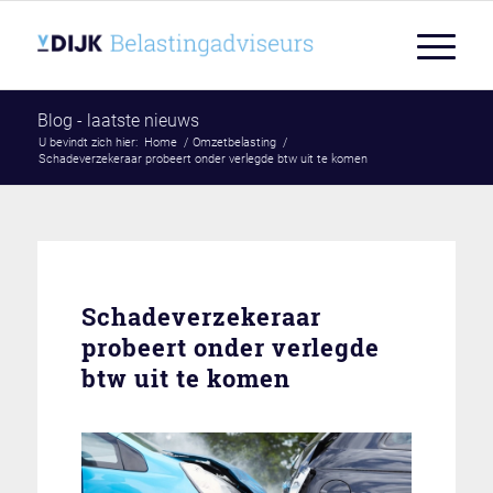
Blog - laatste nieuws
U bevindt zich hier:
Home
/
Omzetbelasting
/
Schadeverzekeraar probeert onder verlegde btw uit te komen
Schadeverzekeraar
probeert onder verlegde
btw uit te komen