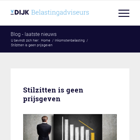
Blog - laatste nieuws
U bevindt zich hier:
Home
/
Inkomstenbelasting
/
Stilzitten is geen prijsgeven
Stilzitten is geen
prijsgeven