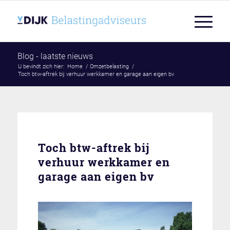
Blog - laatste nieuws
U bevindt zich hier:
Home
/
Omzetbelasting
/
Toch btw-aftrek bij verhuur werkkamer en garage aan eigen bv
Toch btw-aftrek bij
verhuur werkkamer en
garage aan eigen bv