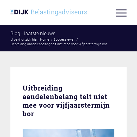
Blog - laatste nieuws
U bevindt zich hier:
Home
/
Successiewet
/
Uitbreiding aandelenbelang telt niet mee voor vijfjaarstermijn bor
Uitbreiding
aandelenbelang telt niet
mee voor vijfjaarstermijn
bor