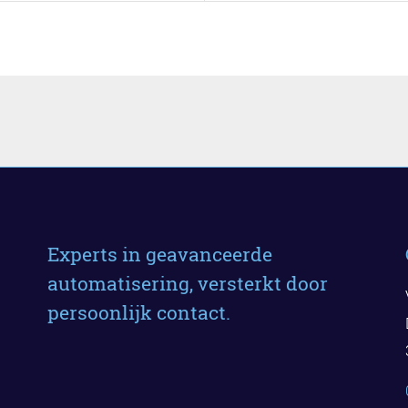
Experts in geavanceerde
automatisering, versterkt door
persoonlijk contact.