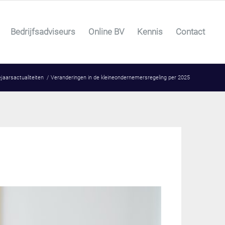
Bedrijfsadviseurs
Online BV
Kennis
Contact
ejaarsactualiteiten
/
Veranderingen in de kleineondernemersregeling per 2025