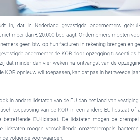
dt in, dat in Nederland gevestigde ondernemers gebrui
t niet meer dan € 20.000 bedraagt. Ondernemers moeten voor
nemers geen btw op hun facturen in rekening brengen en gee
gevestigde ondernemer de KOR door opzegging tussentijds b
zij dat minder dan vier weken na ontvangst van de opzeggin
de KOR opnieuw wil toepassen, kan dat pas in het tweede jaar
ok in andere lidstaten van de EU dan het land van vestigi
tisch toepassing van de KOR in een andere EU-lidstaat of
etreffende EU-lidstaat. De lidstaten mogen de drempel vo
lidstaten mogen verschillende omzetdrempels hanteren v
n de volgende voorwaarden: