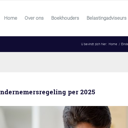
Home
Over ons
Boekhouders
Belastingadviseurs
U bevindt zich hier:
Home
/
Eind
ondernemersregeling per 2025