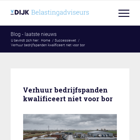
Blog - laatste nieuws
U bevindt zich hier:
Home
/
Successiewet
/
Verhuur bedrijfspanden kwalificeert niet voor bor
Verhuur bedrijfspanden
kwalificeert niet voor bor