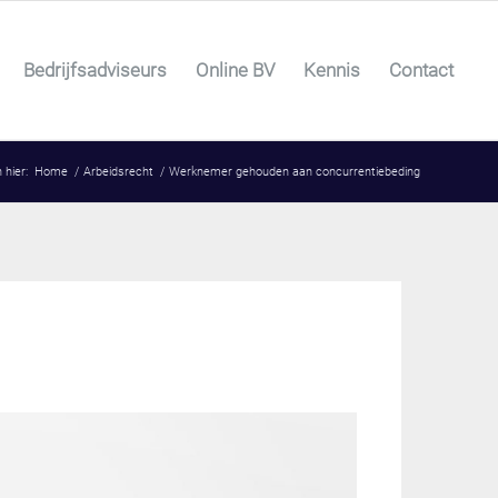
Bedrijfsadviseurs
Online BV
Kennis
Contact
 hier:
Home
/
Arbeidsrecht
/
Werknemer gehouden aan concurrentiebeding