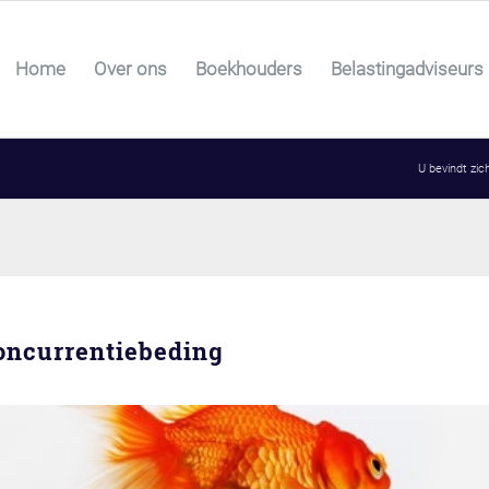
Home
Over ons
Boekhouders
Belastingadviseurs
U bevindt zich
ncurrentiebeding