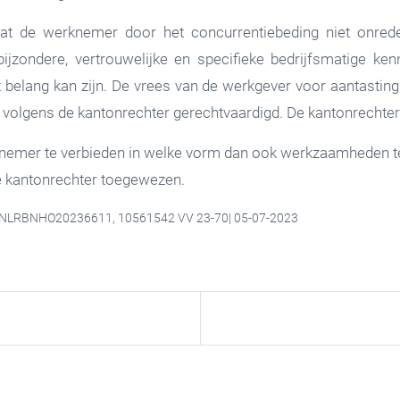
at de werknemer door het concurrentiebeding niet onrede
jzondere, vertrouwelijke en specifieke bedrijfsmatige ke
 belang kan zijn. De vrees van de werkgever voor aantasting v
volgens de kantonrechter gerechtvaardigd. De kantonrechte
nemer te verbieden in welke vorm dan ook werkzaamheden te
de kantonrechter toegewezen.
CLINLRBNHO20236611, 10561542 VV 23-70| 05-07-2023