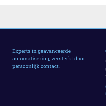
Experts in geavanceerde
automatisering, versterkt door
persoonlijk contact.