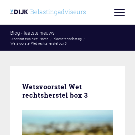
Blog - laatste nieuws
U bevindt zich hier:
Home
/
Inkomstenbelasting
/
Wetsvoorstel Wet rechtsherstel box 3
Wetsvoorstel Wet
rechtsherstel box 3