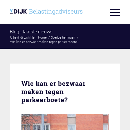
Blog - laatste nieuws
U bevindt zich hier:
Home
/
Overige heffingen
/
Wie kan er bezwaar maken tegen parkeerboete?
Wie kan er bezwaar
maken tegen
parkeerboete?