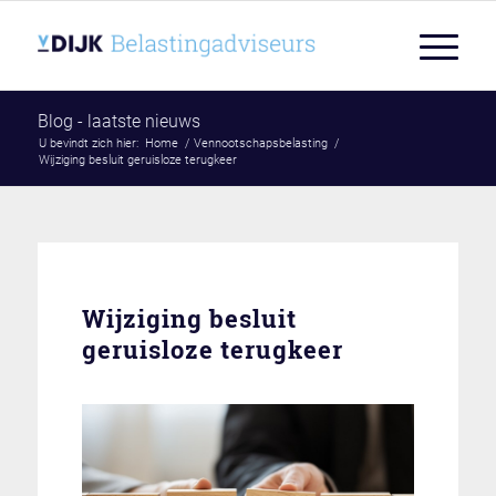
Blog - laatste nieuws
U bevindt zich hier:
Home
/
Vennootschapsbelasting
/
Wijziging besluit geruisloze terugkeer
Wijziging besluit
geruisloze terugkeer