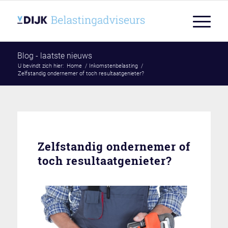
Blog - laatste nieuws
U bevindt zich hier:
Home
/
Inkomstenbelasting
/
Zelfstandig ondernemer of toch resultaatgenieter?
Zelfstandig ondernemer of
toch resultaatgenieter?