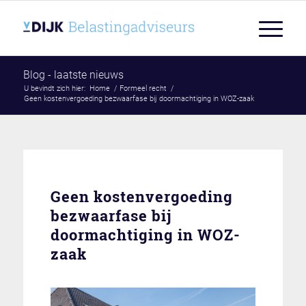
Blog - laatste nieuws
U bevindt zich hier:
Home
/
Formeel recht
/
Geen kostenvergoeding bezwaarfase bij doormachtiging in WOZ-zaak
Geen kostenvergoeding
bezwaarfase bij
doormachtiging in WOZ-
zaak