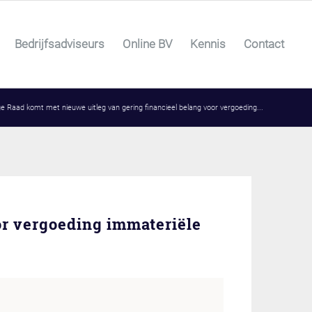
Bedrijfsadviseurs
Online BV
Kennis
Contact
e Raad komt met nieuwe uitleg van gering financieel belang voor vergoeding...
or vergoeding immateriële