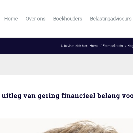
Home
Over ons
Boekhouders
Belastingadviseurs
U bevindt zich hier:
Home
/
Formeel recht
/
Hog
itleg van gering financieel belang vo