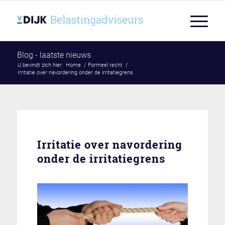
Blog - laatste nieuws
U bevindt zich hier:
Home
/
Formeel recht
/
Irritatie over navordering onder de irritatiegrens
Irritatie over navordering
onder de irritatiegrens