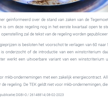
er geïnformeerd over de stand van zaken van de Tegemoet
 is om deze regeling nog in het eerste kwartaal open te st
openstelling zal de tekst van de regeling worden gepubliceer
gieprijzen is besloten het voorschot te verlagen van 60 na
 is onderzocht of de introductie van een winstcriterium d
ster werkt een uitvoerbare variant van een winstcriterium 
r mkb-ondernemingen met een zakelijk energiecontract. All
r de regeling. De TEK geldt niet voor mkb-ondernemingen, di
 publicatie| DGBI-O / 26148814| 08-02-2023