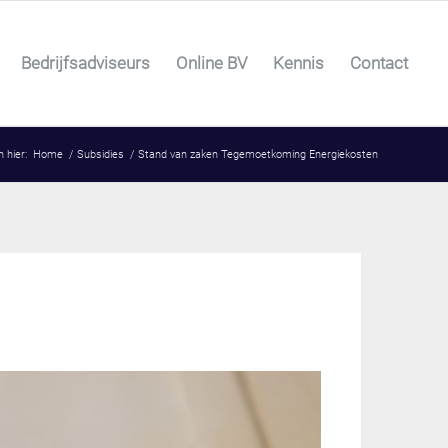
Bedrijfsadviseurs
Online BV
Kennis
Contact
 hier:
Home
/
Subsidies
/
Stand van zaken Tegemoetkoming Energiekosten