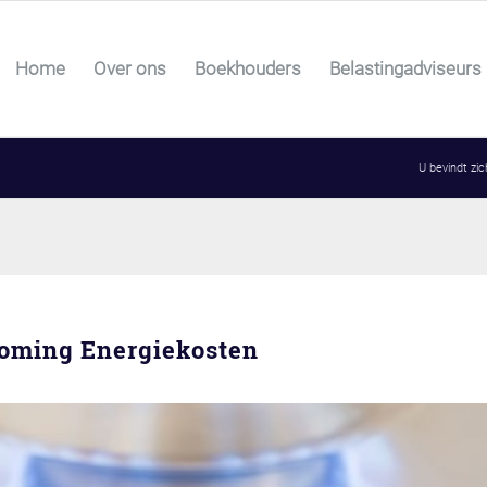
Home
Over ons
Boekhouders
Belastingadviseurs
U bevindt zich
oming Energiekosten