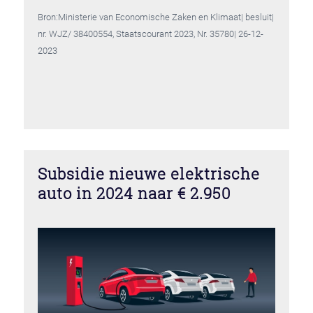
Bron:Ministerie van Economische Zaken en Klimaat| besluit|
nr. WJZ/ 38400554, Staatscourant 2023, Nr. 35780| 26-12-
2023
Subsidie nieuwe elektrische
auto in 2024 naar € 2.950