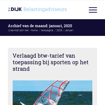
Archief van de maand: januari, 2025
U bevindt zich hier:
Home
/
testpagina
/
2025
/
januari
Verlaagd btw-tarief van
toepassing bij sporten op het
strand