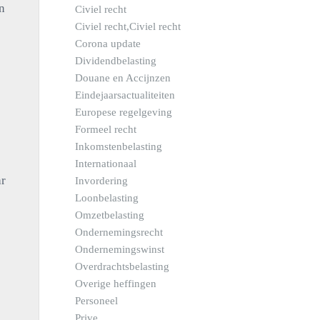
n
Civiel recht
Civiel recht,Civiel recht
Corona update
Dividendbelasting
Douane en Accijnzen
Eindejaarsactualiteiten
Europese regelgeving
Formeel recht
Inkomstenbelasting
Internationaal
ar
Invordering
Loonbelasting
Omzetbelasting
Ondernemingsrecht
Ondernemingswinst
Overdrachtsbelasting
Overige heffingen
Personeel
Prive