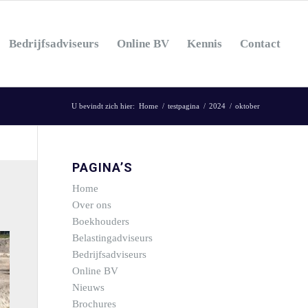
Bedrijfsadviseurs
Online BV
Kennis
Contact
U bevindt zich hier:
Home
/
testpagina
/
2024
/
oktober
PAGINA’S
Home
Over ons
Boekhouders
Belastingadviseurs
Bedrijfsadviseurs
Online BV
Nieuws
Brochures