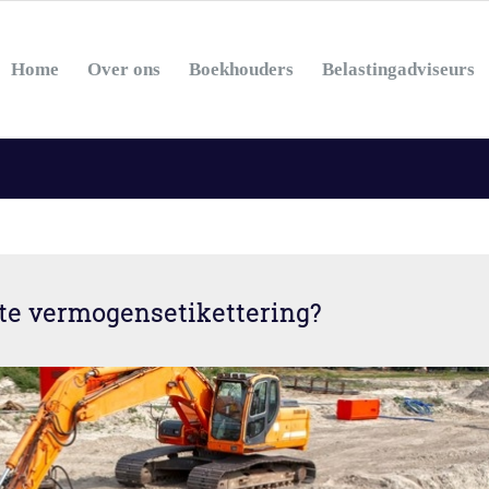
Home
Over ons
Boekhouders
Belastingadviseurs
ste vermogensetikettering?