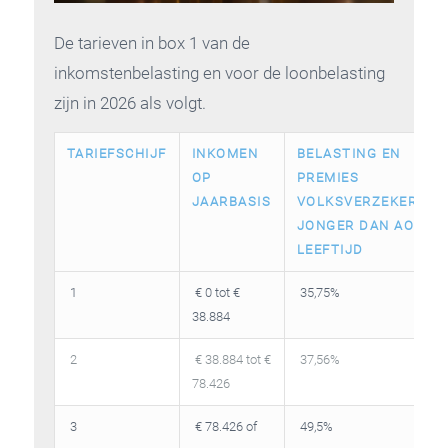
De tarieven in box 1 van de
inkomstenbelasting en voor de loonbelasting
zijn in 2026 als volgt.
TARIEFSCHIJF
INKOMEN
BELASTING EN
OP
PREMIES
JAARBASIS
VOLKSVERZEKERINGE
JONGER DAN AOW-
LEEFTIJD
1
€ 0 tot €
35,75%
38.884
2
€ 38.884 tot €
37,56%
78.426
3
€ 78.426 of
49,5%