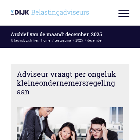
Archief van de maand: december, 2025
U bevindt zich hier:
Home
/
testpagina
/
2025
/
december
Adviseur vraagt per ongeluk
kleineondernemersregeling
aan