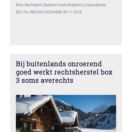
Bron:Rechtbank Zeeland-West-Brabant| jurisprudentie|
ECLI:NL:RBZWB:2025:8458| 30-11-2025
Bij buitenlands onroerend
goed werkt rechtsherstel box
3 soms averechts