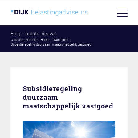
Blog - laatste nieuws
U bevindt zich hier:
Home
/
Subsidies
/
Subsidieregeling duurzaam maatschappelijk vastgoed
Subsidieregeling
duurzaam
maatschappelijk vastgoed