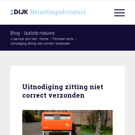
Blog - laatste nieuws
U bevindt zich hier:
Home
/
Formeel recht
/
Uitnodiging zitting niet correct verzonden
Uitnodiging zitting niet
correct verzonden