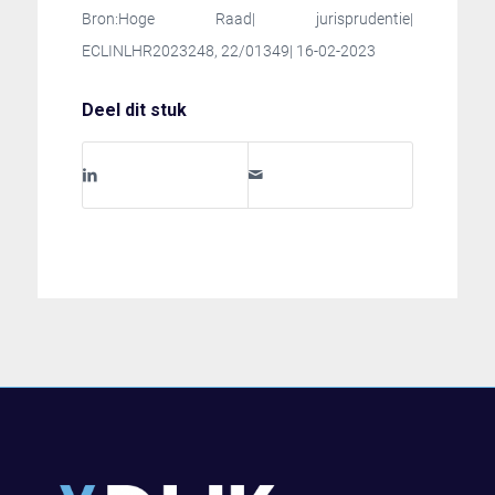
Bron:Hoge Raad| jurisprudentie|
ECLINLHR2023248, 22/01349| 16-02-2023
Deel dit stuk